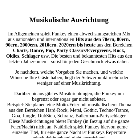
Musikalische Ausrichtung
Im Allgemeinen spielt Funkey einen abwechslungsreichen Mix
aus nationalen und internationalen
Hits aus den 70ern, 80ern,
90ern, 2000ern, 2010ern, 2020ern bis heute
aus den Bereichen
Charts, Dance, Pop, Party Classics/Evergreens, Rock,
Oldies, Schlager
usw. Die besten und bekanntesten Hits aus den
letzten Jahrzehnten – so ist für jeden Geschmack etwas dabei.
Je nachdem, welche Vorgaben Sie machen, und welche
Wünsche Ihre Gäste haben, liegt der Schwerpunkt mehr oder
weniger auf einer Musikrichtung.
Darüber hinaus gibt es Musikrichtungen, die Funkey nur
begrenzt oder sogar gar nicht anbietet.
Beispiel: Sie planen eine Motto-Feier mit musikalischem Thema
aus den Bereichen Hard-Rock, Metal, Gothic, Techno/Trance,
Goa, Jungle, DubStep, Schranz, Ballermann-Partyschlager.
Diese Musikrichtungen bietet Funkey (in Bezug auf die ganze
Feier/Nacht) nicht an. Natürlich spielt Funkey hiervon gerne
einzelne Titel, für eine ganze Nacht ist Funkeys Repertoire
jedoch dahingehend nicht ausreichend.