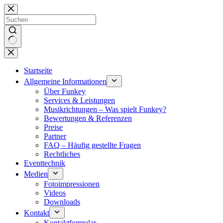
Zum
Inhalt
springen
Keine
Ergebnisse
Startseite
Allgemeine Informationen
Über Funkey
Services & Leistungen
Musikrichtungen – Was spielt Funkey?
Bewertungen & Referenzen
Preise
Partner
FAQ – Häufig gestellte Fragen
Rechtliches
Eventtechnik
Medien
Fotoimpressionen
Videos
Downloads
Kontakt
Kontaktformular