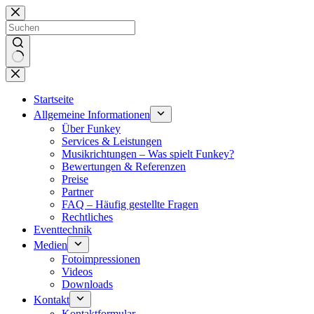
Zum
Inhalt
springen
Keine
Ergebnisse
Startseite
Allgemeine Informationen
Über Funkey
Services & Leistungen
Musikrichtungen – Was spielt Funkey?
Bewertungen & Referenzen
Preise
Partner
FAQ – Häufig gestellte Fragen
Rechtliches
Eventtechnik
Medien
Fotoimpressionen
Videos
Downloads
Kontakt
Kontaktformular